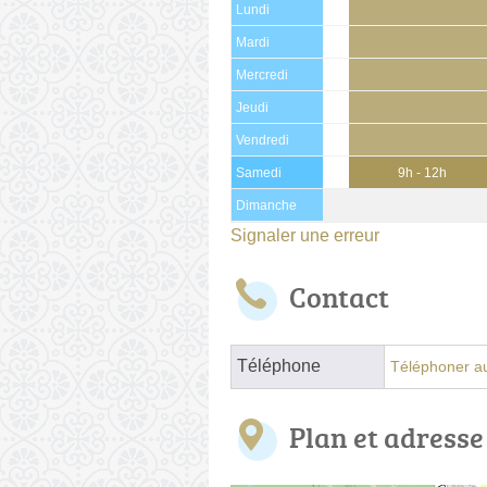
Lundi
Mardi
Mercredi
Jeudi
Vendredi
Samedi
9h - 12h
Dimanche
Signaler une erreur
Contact
Téléphone
Téléphoner au
Plan et adresse