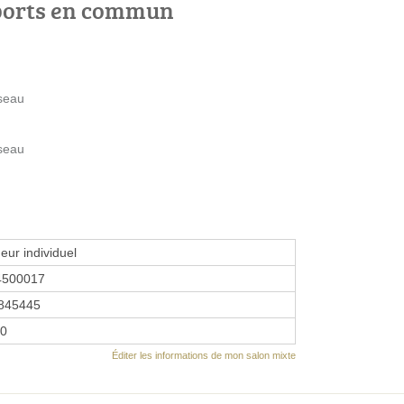
ports en commun
oseau
oseau
eur individuel
4500017
845445
10
Éditer les informations de mon salon mixte