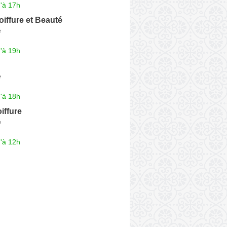
'à 17h
iffure et Beauté
e
'à 19h
e
'à 18h
iffure
e
'à 12h