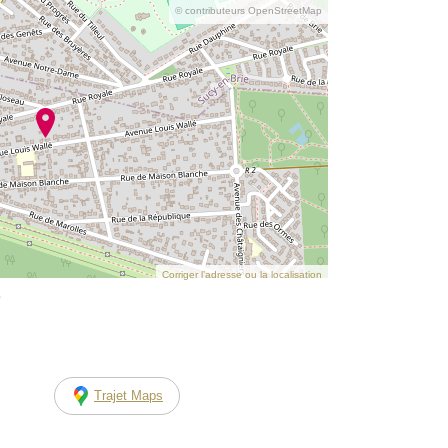
© contributeurs OpenStreetMap
Corriger l’adresse ou la localisation
e
Trajet Maps