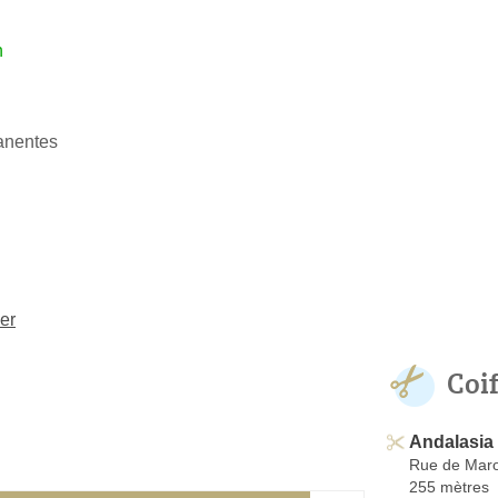
h
anentes
er
Coi
Andalasia
Rue de Maro
255 mètres