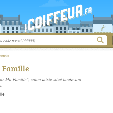
annois
 Famille
eur Ma Famille", salon mixte situé
boulevard
s.
lle