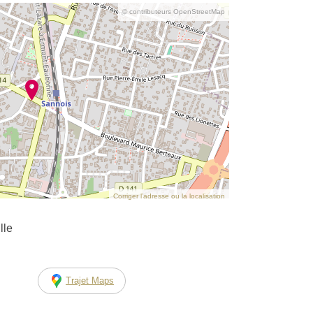
© contributeurs OpenStreetMap
Corriger l’adresse ou la localisation
lle
Trajet Maps