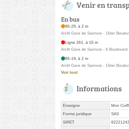
Venir en trans
En bus
95-29, à 2 m
Arrêt Gare de Sannois - 15ter Boule
Ligne 261, à 15 m
Arrêt Gare de Sannois - 6 Boulevard
95-19, à 2 m
Arrêt Gare de Sannois - 15ter Boule
Voir tout
Informations
Enseigne
Mon Coiff
Forme juridique
SAS
SIRET
8222124