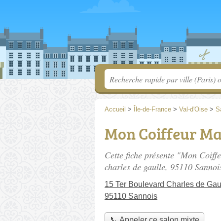
Accueil
>
Île-de-France
>
Val-d'Oise
>
S
Mon Coiffeur Ma
Cette fiche présente "Mon Coiff
charles de gaulle
, 95110 Sannoi
15 Ter Boulevard Charles de Gau
95110 Sannois
📞 Appeler ce salon mixte