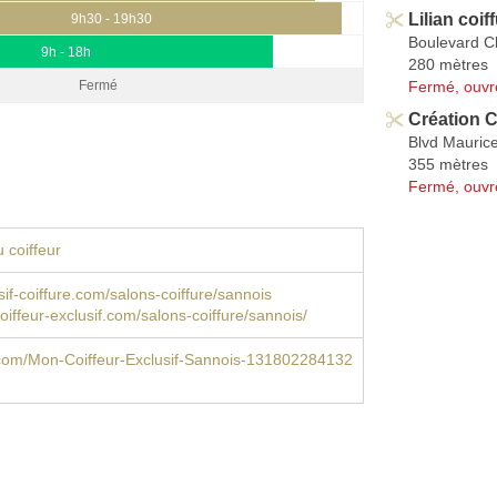
Lilian coif
9h30 - 19h30
Boulevard C
9h - 18h
280 mètres
Fermé, ouvr
Fermé
Création C
Blvd Mauric
355 mètres
Fermé, ouvr
 coiffeur
if-coiffure.com/salons-coiffure/sannois
ffeur-exclusif.com/salons-coiffure/sannois/
com/Mon-Coiffeur-Exclusif-Sannois-131802284132