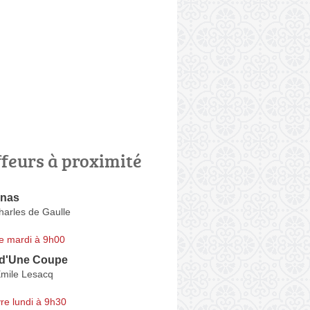
ffeurs à proximité
enas
harles de Gaulle
e mardi à 9h00
 d'Une Coupe
Emile Lesacq
re lundi à 9h30