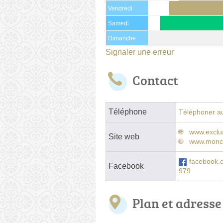
Vendredi
Samedi
Dimanche
Signaler une erreur
Contact
Téléphone
Téléphoner au
www.exclus
Site web
www.moncoi
facebook.
Facebook
979
Plan et adresse