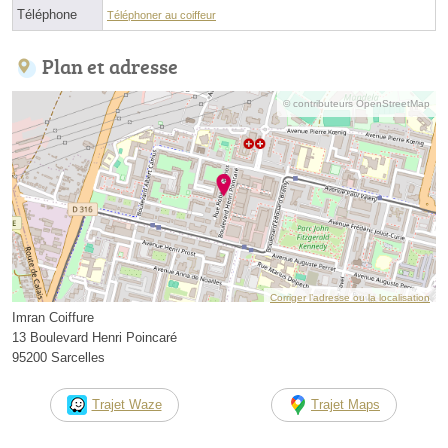
Téléphone
Téléphoner au coiffeur
Plan et adresse
© contributeurs OpenStreetMap
Corriger l’adresse ou la localisation
Imran Coiffure
13 Boulevard Henri Poincaré
95200 Sarcelles
Trajet Waze
Trajet Maps