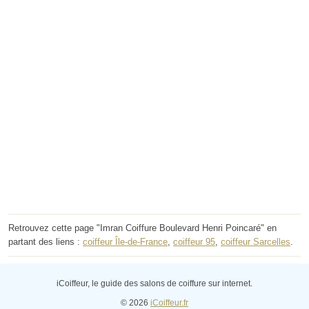
Retrouvez cette page "Imran Coiffure Boulevard Henri Poincaré" en
partant des liens :
coiffeur Île-de-France
,
coiffeur 95
,
coiffeur Sarcelles
.
iCoiffeur, le guide des salons de coiffure sur internet.
© 2026
iCoiffeur.fr