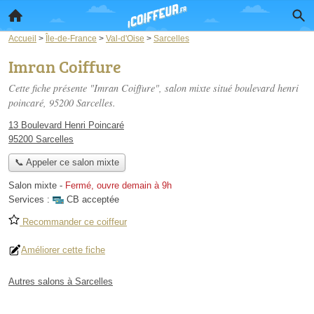
Accueil
>
Île-de-France
>
Val-d'Oise
>
Sarcelles
Imran Coiffure
Cette fiche présente "Imran Coiffure", salon mixte situé
boulevard henri
poincaré
, 95200 Sarcelles.
13 Boulevard Henri Poincaré
95200 Sarcelles
📞 Appeler ce salon mixte
Salon mixte
-
Fermé, ouvre demain à 9h
Services :
CB acceptée
Recommander ce coiffeur
Améliorer cette fiche
Autres salons à Sarcelles