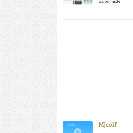
Salon mixte
Mjcoif