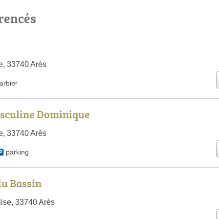
érencés
e, 33740 Arès
arbier
asculine Dominique
ge, 33740 Arès
parking
du Bassin
lise, 33740 Arès