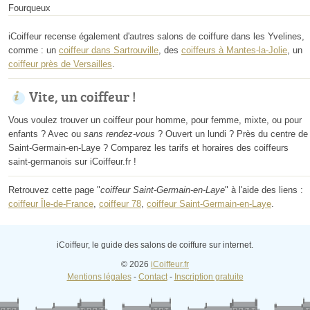
Fourqueux
iCoiffeur recense également d'autres salons de coiffure dans les Yvelines,
comme : un
coiffeur dans Sartrouville
, des
coiffeurs à Mantes-la-Jolie
, un
coiffeur près de Versailles
.
Vite, un coiffeur !
Vous voulez trouver un coiffeur pour homme, pour femme, mixte, ou pour
enfants ? Avec ou
sans rendez-vous
? Ouvert un lundi ? Près du centre de
Saint-Germain-en-Laye ? Comparez les tarifs et horaires des coiffeurs
saint-germanois sur iCoiffeur.fr !
Retrouvez cette page "
coiffeur Saint-Germain-en-Laye
" à l'aide des liens :
coiffeur Île-de-France
,
coiffeur 78
,
coiffeur Saint-Germain-en-Laye
.
iCoiffeur, le guide des salons de coiffure sur internet.
© 2026
iCoiffeur.fr
Mentions légales
-
Contact
-
Inscription gratuite