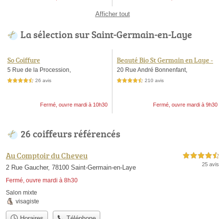
Afficher tout
La sélection sur Saint-Germain-en-Laye
So Coiffure
Beauté Bio St Germain en Laye -
coloriste par nature - coloration
5 Rue de la Procession,
20 Rue André Bonnenfant,
végétale et bio MARCAPAR
26 avis
210 avis
4,5 étoiles sur 5
4,5 étoiles sur 5
Fermé, ouvre mardi à 10h30
Fermé, ouvre mardi à 9h30
26 coiffeurs référencés
Au Comptoir du Cheveu
4,5 étoiles sur 5
25 avis
2 Rue Gaucher, 78100 Saint-Germain-en-Laye
Fermé, ouvre mardi à 8h30
Salon mixte
visagiste
Horaires
Téléphone