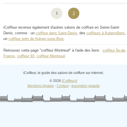
1
2
iCoiffeur recense également d'autres salons de coiffure en Seine-Saint-
Denis, comme : un
coiffeur dans Saint-Denis
, des
coiffeurs à Aubervilliers
,
un
coiffeur près de Aulnay-sous-Bois
.
Retrouvez cette page "
coiffeur Montreuil
" à l'aide des liens :
coiffeur Île-de-
France
,
coiffeur 93
,
coiffeur Montreuil
.
iCoiffeur, le guide des salons de coiffure sur internet.
© 2026
iCoiffeur.fr
Mentions légales
-
Contact
-
Inscription gratuite