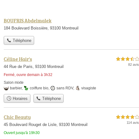
BOUFRIS Abdelmalek
184 Boulevard Boissière, 93100 Montreuil
Téléphone
Céline Hair's
3,5 étoiles sur 5
82 avis
44 Rue de Paris, 93100 Montreuil
Fermé, ouvre demain à 3h32
Salon mixte
barbier
,
coiffure bio
,
sans RDV
,
visagiste
Horaires
Téléphone
Chic Beauty
4,0 étoiles sur 5
114 avis
45 Boulevard Rouget de Lisle, 93100 Montreuil
Ouvert jusqu'à 19h30