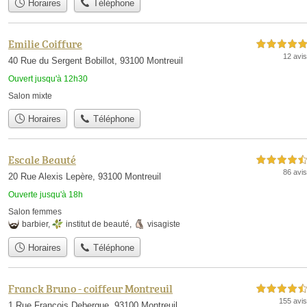
Horaires
Téléphone
Emilie Coiffure
5,0 étoiles sur 5
12 avis
40 Rue du Sergent Bobillot, 93100 Montreuil
Ouvert jusqu'à 12h30
Salon mixte
Horaires
Téléphone
Escale Beauté
4,5 étoiles sur 5
86 avis
20 Rue Alexis Lepère, 93100 Montreuil
Ouverte jusqu'à 18h
Salon femmes
barbier
,
institut de beauté
,
visagiste
Horaires
Téléphone
Franck Bruno - coiffeur Montreuil
4,5 étoiles sur 5
155 avis
1 Rue François Debergue, 93100 Montreuil