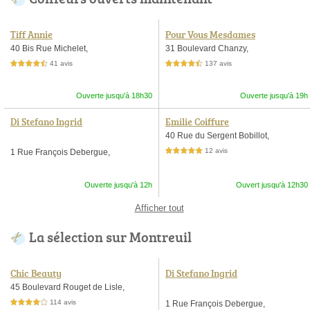
Tiff Annie
Pour Vous Mesdames
40 Bis Rue Michelet,
31 Boulevard Chanzy,
41 avis
137 avis
4,5 étoiles sur 5
4,5 étoiles sur 5
Ouverte jusqu'à 18h30
Ouverte jusqu'à 19h
Di Stefano Ingrid
Emilie Coiffure
40 Rue du Sergent Bobillot,
12 avis
1 Rue François Debergue,
5,0 étoiles sur 5
Ouverte jusqu'à 12h
Ouvert jusqu'à 12h30
Afficher tout
La sélection sur Montreuil
Chic Beauty
Di Stefano Ingrid
45 Boulevard Rouget de Lisle,
114 avis
1 Rue François Debergue,
4,0 étoiles sur 5